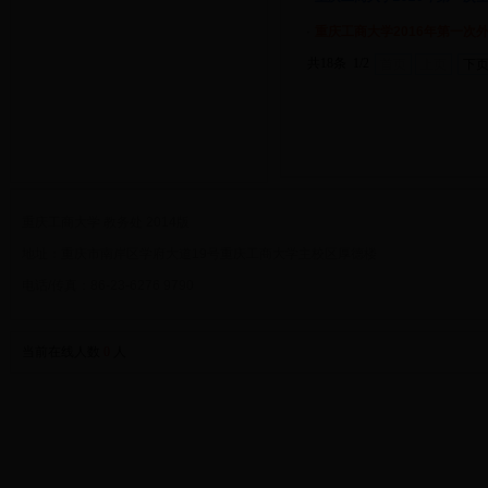
·
重庆工商大学2016年第一次
共18条 1/2
首页
上页
下
重庆工商大学 教务处 2014版
地址：重庆市南岸区学府大道19号重庆工商大学主校区厚德楼
电话/传真：86-23-6276 9790
当前在线人数
0
人