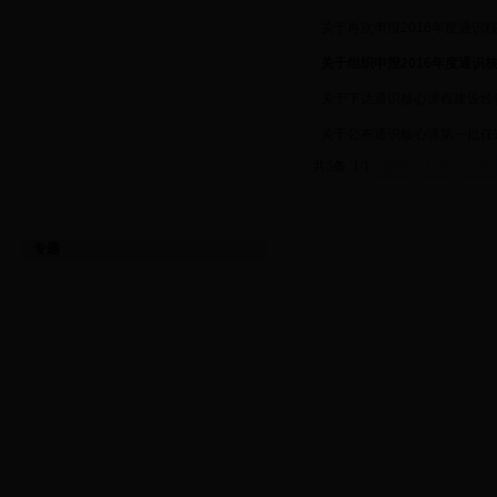
·
关于再次申报2016年度通识
·
关于组织申报2016年度通识
·
关于下达通识核心课程建设经
·
关于公布通识核心课第一批任
共5条 1/1
首页
上页
下页
专题