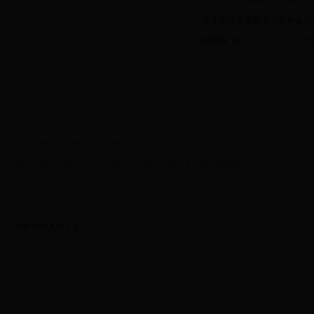
·
关于召开近期教学工作例会的
共108条 1/8
首页
上页
下
重庆工商大学 教务处 2014版
地址：重庆市南岸区学府大道19号重庆工商大学主校区厚德楼
电话/传真：86-23-6276 9790
当前在线人数
0
人