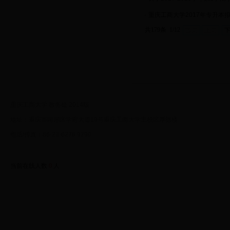
·
重庆工商大学2017年专升本
共179条 1/12
首页
上页
重庆工商大学 教务处 2014版
地址：重庆市南岸区学府大道19号重庆工商大学主校区厚德楼
电话/传真：86-23-6276 9790
当前在线人数
0
人