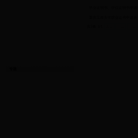
·
毕业证明书、学位证明书申请
·
重庆工商大学肄业证书申请表
共3条 1/1
首页
上页
下页
专题