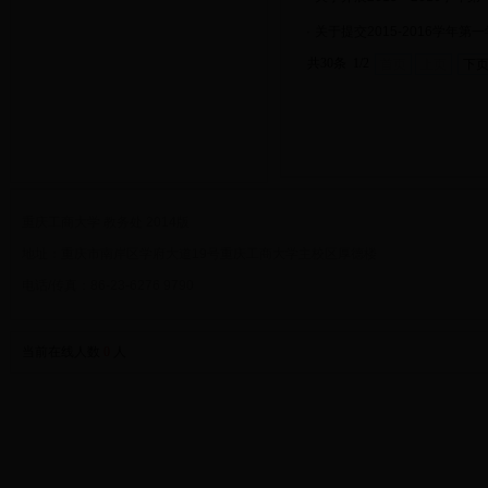
·
关于提交2015-2016学年
共30条 1/2
首页
上页
下
重庆工商大学 教务处 2014版
地址：重庆市南岸区学府大道19号重庆工商大学主校区厚德楼
电话/传真：86-23-6276 9790
当前在线人数
0
人