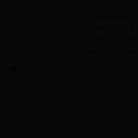
·
在读证明
·
学生基本信息变更申请表
·
重庆工商大学转入下一年级申
·
重庆工商大学自动退学申请表
·
重庆工商大学休、停、复学申
共6条 1/1
首页
上页
下页
专题