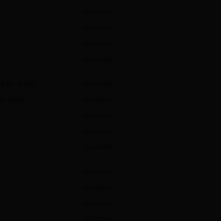
2018/05/23
2018/05/18
2018/03/29
2017/11/29
的通知》的通知
2017/11/09
知》的通知
2017/06/29
2017/04/05
2017/01/13
2015/07/06
2017/05/26
2015/09/22
2015/04/28
2015/03/24