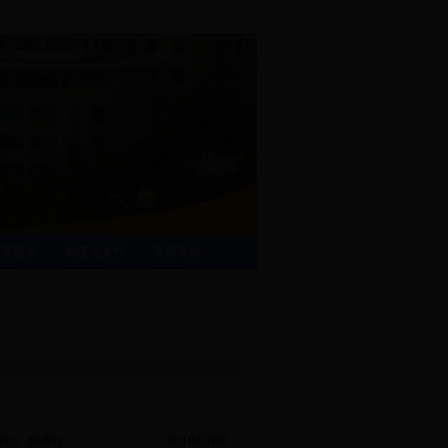
验室建设
制度与文件
常用表格
通知》的通知
2018/07/06