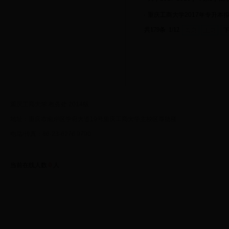
·
重庆工商大学2017年专升本
共179条 1/12
首页
上页
重庆工商大学 教务处 2014版
地址：重庆市南岸区学府大道19号重庆工商大学主校区厚德楼
电话/传真：86-23-6276 9790
当前在线人数
0
人