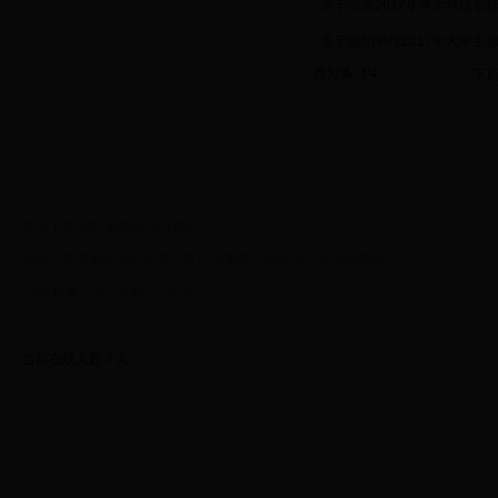
·
关于公示2017年学生科技创
·
关于组织申报2017年大学生
共52条 1/4
首页
上页
下
重庆工商大学 教务处 2014版
地址：重庆市南岸区学府大道19号重庆工商大学主校区厚德楼
电话/传真：86-23-6276 9790
当前在线人数
0
人