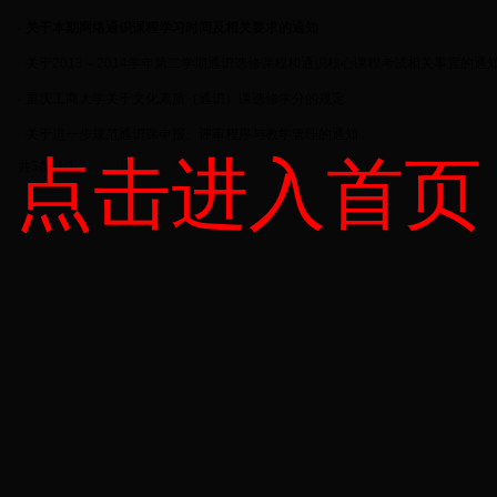
·
关于本期网络通识课程学习时间及相关要求的通知
·
关于2013～2014学年第二学期通识选修课程和通识核心课程考试相关事宜的通
·
重庆工商大学关于文化素质（通识）课选修学分的规定
·
关于进一步规范通识课申报、评审程序与教学管理的通知
点击进入首页
共5条 1/1
首页
上页
下页
尾页