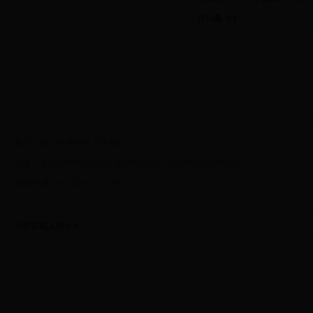
共14条 1/1
首页
上页
下
重庆工商大学 教务处 2014版
地址：重庆市南岸区学府大道19号重庆工商大学主校区厚德楼
电话/传真：86-23-6276 9790
当前在线人数
0
人