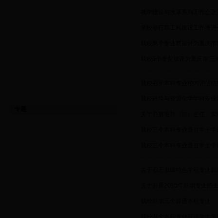
·
教学建设与改革系列工作会之
·
学校举行新工科建设工作推进
·
我校两个专业群被评为重庆市
·
我校5个专业被评为重庆市“三
·
我校召开本科专业校内评估结
·
我校环境与资源化学学科专业
专题
·
关于开展推荐（部）主任、实
·
我校三个本科专业通过学士学
·
我校三个本科专业通过学士学
·
关于召开市级特色学科专业群
·
关于开展2015年新增专业招
·
我校新增三个普通本科专业
·
我校两个本科专业获得学士学