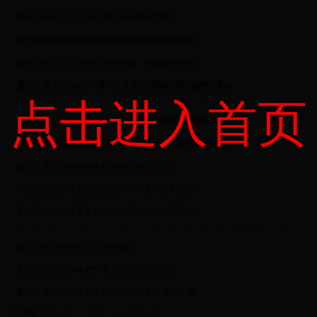
·
重庆工商大学学生考试违纪及作弊处罚规定
·
关于2018年6月外语四六级等级考试报名的通知
·
重庆工商大学公共外语课程免修、冲抵管理办法
·
重庆工商大学2016年第一次全国外语等级考试缴费的通知
点击进入首页
·
重庆工商大学2016年第一次外语等级考试报名的通知
·
重庆工商大学普通全日制本科学生学士学位授予实施细则
·
重庆工商大学本科学生转学管理规定(试行）
·
学位论文作假行为处理办法（中华人民共和国教
·
重庆工商大学普通全日制本科学生学籍管理规定
·
重庆工商大学考试工作管理规定
·
重庆工商大学本科教学事故认定与处理办法
·
重庆工商大学学年制本科学生学籍管理规定（适
共13条 1/1
首页
上页
下页
尾页