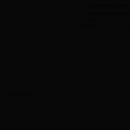
·
关于给予谌盈颖等学生教学信息
关于给予李梦婷等学生教学信息
·
称号的决定
共16条 1/2
首页
上页
下
重庆工商大学 教务处 2014版
地址：重庆市南岸区学府大道19号重庆工商大学主校区厚德楼
电话/传真：86-23-6276 9790
当前在线人数
0
人