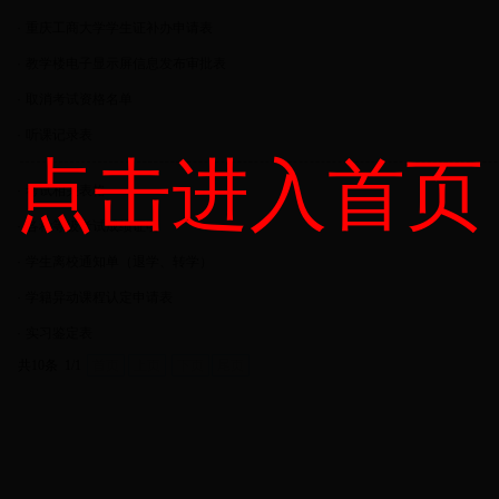
·
重庆工商大学学生证补办申请表
·
教学楼电子显示屏信息发布审批表
·
取消考试资格名单
·
听课记录表
点击进入首页
·
考试相关表格
·
各种等级考试成绩证明
·
学生离校通知单（退学、转学）
·
学籍异动课程认定申请表
·
实习鉴定表
共10条 1/1
首页
上页
下页
尾页