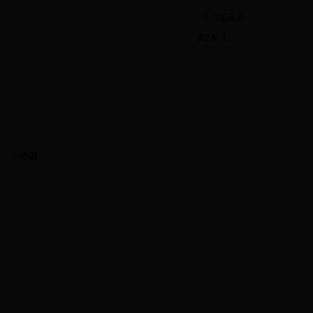
·
实习鉴定表
共2条 1/1
首页
上页
下页
专题