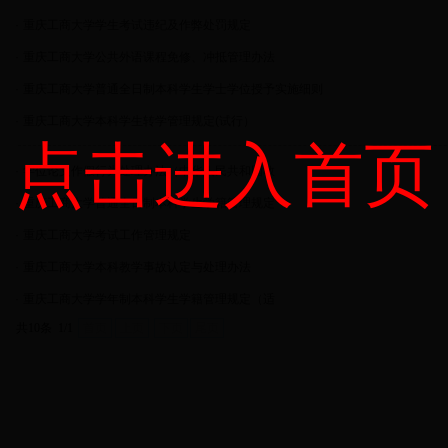
·
重庆工商大学学生考试违纪及作弊处罚规定
·
重庆工商大学公共外语课程免修、冲抵管理办法
·
重庆工商大学普通全日制本科学生学士学位授予实施细则
·
重庆工商大学本科学生转学管理规定(试行）
点击进入首页
·
学位论文作假行为处理办法（中华人民共和国教
·
重庆工商大学普通全日制本科学生学籍管理规定
·
重庆工商大学考试工作管理规定
·
重庆工商大学本科教学事故认定与处理办法
·
重庆工商大学学年制本科学生学籍管理规定（适
共10条 1/1
首页
上页
下页
尾页