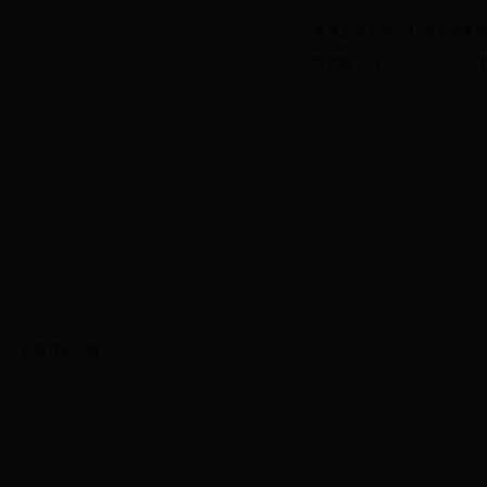
·
重庆工商大学2017年专升本
共179条 1/12
首页
上页
重庆工商大学 教务处 2014版
地址：重庆市南岸区学府大道19号重庆工商大学主校区厚德楼
电话/传真：86-23-6276 9790
当前在线人数
0
人