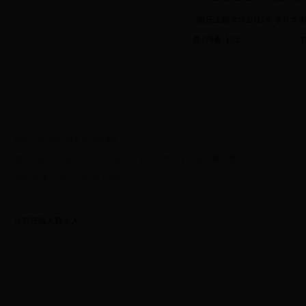
·
重庆工商大学2017年专升本
共179条 1/12
首页
上页
重庆工商大学 教务处 2014版
地址：重庆市南岸区学府大道19号重庆工商大学主校区厚德楼
电话/传真：86-23-6276 9790
当前在线人数
0
人