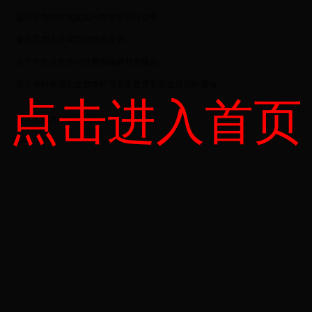
·
重庆工商大学实践实习教学环节计划书
·
重庆工商大学实习成绩评定表
·
关于学生分散实习经费报销的补充规定
·
关于做好寒假实践教学环节安全教育和安全规范的通知
点击进入首页
·
重庆工商大学实习鉴定表
共6条 1/1
首页
上页
下页
尾页