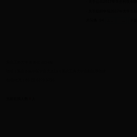
·
关于公示2017年学生科技创
·
关于组织申报2017年大学生
共52条 1/4
首页
上页
下
重庆工商大学 教务处 2014版
地址：重庆市南岸区学府大道19号重庆工商大学主校区厚德楼
电话/传真：86-23-6276 9790
当前在线人数
0
人