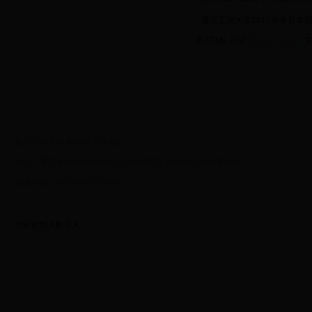
·
重庆工商大学2017年专升本
共179条 1/12
首页
上页
重庆工商大学 教务处 2014版
地址：重庆市南岸区学府大道19号重庆工商大学主校区厚德楼
电话/传真：86-23-6276 9790
当前在线人数
0
人