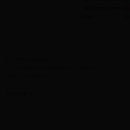
·
重庆工商大学2016年第一次
共18条 1/2
首页
上页
下
重庆工商大学 教务处 2014版
地址：重庆市南岸区学府大道19号重庆工商大学主校区厚德楼
电话/传真：86-23-6276 9790
当前在线人数
0
人