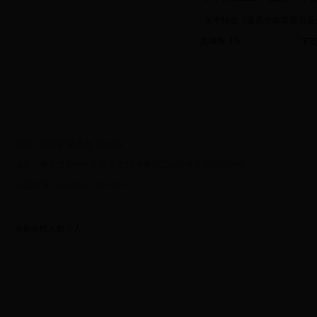
·
关于转发《重庆市教育委员会
共88条 1/6
首页
上页
下
重庆工商大学 教务处 2014版
地址：重庆市南岸区学府大道19号重庆工商大学主校区厚德楼
电话/传真：86-23-6276 9790
当前在线人数
0
人