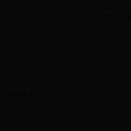
·
关于提交2015-2016学年
共30条 1/2
首页
上页
下
重庆工商大学 教务处 2014版
地址：重庆市南岸区学府大道19号重庆工商大学主校区厚德楼
电话/传真：86-23-6276 9790
当前在线人数
0
人