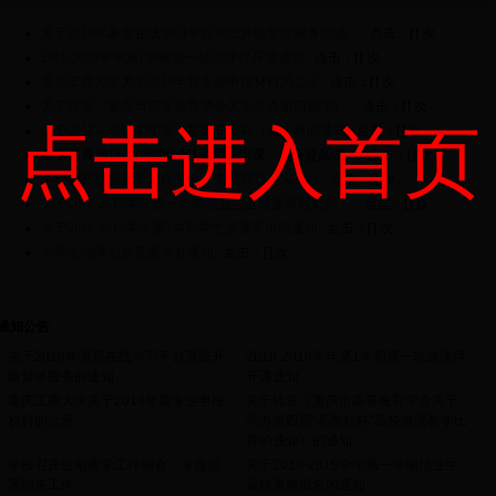
关于2018年暑期在线学习平台系统升级暂停服务的通…
点击：[
] 次
2018-2019学年第1学期第一轮选课停开课通知
点击：[
] 次
重庆工商大学关于2018年新专业申报材料的公示
点击：[
] 次
关于转发《重庆市高等教育学会关于举办第四届“高…
点击：[
] 次
点击进入首页
关于2018～2019学年第一学期开学补（缓）考的通知
点击：[
] 次
关于开展2018-2019学年第1学期通识课、英语提高课…
点击：[
] 次
学校召开近期教学工作例会，专题部署期末工作
点击：[
] 次
关于2018-2019学年第一学期结业生返校重修报名的 …
点击：[
] 次
关于2018-2019学年第1学期学生选课安排的通知
点击：[
] 次
大学生物理创新竞赛举办通知
点击：[
] 次
通知公告
关于2018年暑期在线学习平台系统升
2018-2019学年第1学期第一轮选课停
·
·
级暂停服务的通知
开课通知
重庆工商大学关于2018年新专业申报
关于转发《重庆市高等教育学会关于
·
材料的公示
·
举办第四届“高教社杯”高校微课教学比
赛的通知》的通知
学校召开近期教学工作例会，专题部
关于2018-2019学年第一学期结业生
·
·
署期末工作
返校重修报名的通知