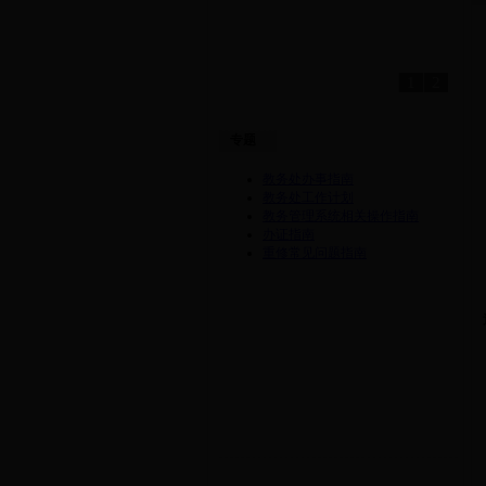
1
2
专题
教务处办事指南
教务处工作计划
教务管理系统相关操作指南
办证指南
重修常见问题指南