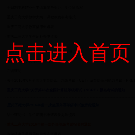
·
全日制本科结业生申请颁发毕业证、学位证流程
·
重庆工商大学教学大纲、课程教案参考格式
·
重庆工商大学教室借用申请表
·
重庆工商大学学生证补办申请表
点击进入首页
·
成绩查询更改申请表（学生、任课老师用）
·
重庆工商大学调停课申请表
·
在读证明
·
关于2016年6月全国大学英语四、六级考试（CET）及英语应用能力考试（PRE
·
重庆工商大学?关于第46次全国计算机等级考试（NCRE）报名考试的通知
·
重庆工商大学2016年第一次全国外语等级考试缴费的通知
·
毕业证明书、学位证明书申请表及办理流程
·
重庆工商大学2016年第一次外语等级考试报名的通知
·
教学楼电子显示屏信息发布审批表