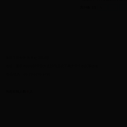
共14条 1/1
首页
上页
下
重庆工商大学 教务处 2014版
地址：重庆市南岸区学府大道19号重庆工商大学主校区厚德楼
电话/传真：86-23-6276 9790
当前在线人数
0
人