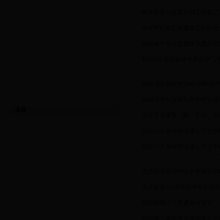
·
教学建设与改革系列工作会之
·
学校举行新工科建设工作推进
·
我校两个专业群被评为重庆市
·
我校5个专业被评为重庆市“三
·
我校召开本科专业校内评估结
·
我校环境与资源化学学科专业
专题
·
关于开展推荐（部）主任、实
·
我校三个本科专业通过学士学
·
我校三个本科专业通过学士学
·
关于召开市级特色学科专业群
·
关于开展2015年新增专业招
·
我校新增三个普通本科专业
·
我校两个本科专业获得学士学