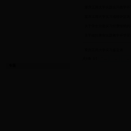
·
重庆工商大学实践实习教学环
·
重庆工商大学实习成绩评定表
·
关于学生分散实习经费报销的
·
关于做好寒假实践教学环节安
·
重庆工商大学实习鉴定表
共6条 1/1
首页
上页
下页
专题