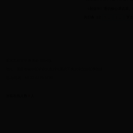
·
《创业学》通识核心课说课、
共23条 1/2
首页
上页
下
重庆工商大学 教务处 2014版
地址：重庆市南岸区学府大道19号重庆工商大学主校区厚德楼
电话/传真：86-23-6276 9790
当前在线人数
0
人