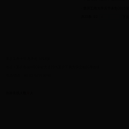
·
重庆工商大学关于表彰201
共22条 1/2
首页
上页
下
重庆工商大学 教务处 2014版
地址：重庆市南岸区学府大道19号重庆工商大学主校区厚德楼
电话/传真：86-23-6276 9790
当前在线人数
0
人