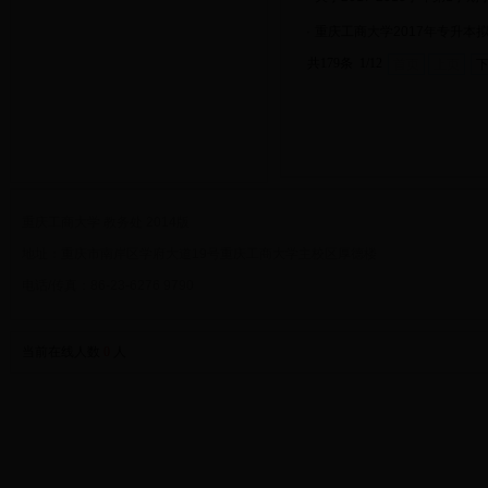
·
重庆工商大学2017年专升本
共179条 1/12
首页
上页
重庆工商大学 教务处 2014版
地址：重庆市南岸区学府大道19号重庆工商大学主校区厚德楼
电话/传真：86-23-6276 9790
当前在线人数
0
人