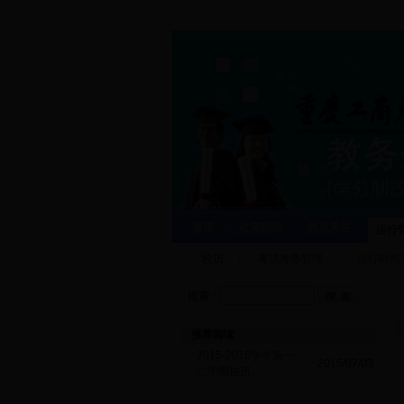
首页
处室职能
焦点关注
运行
校历
考试考务管理
运行时间
搜索：
推荐阅读
2015-2016学年第一、
·
2015/07/03
二学期校历...