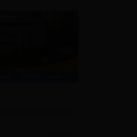
验室建设
制度与文件
常用表格
2018/07/09