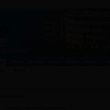
教学研究
教学质量
实践教学
教材建设
素质教育
实
管理
安排
事务通知
当前位置:
运行管理
·
2018-2019学年第1学期第一轮选课停开课通知