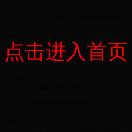
·
关于2018～2019学年第一学期开学补（缓）考的通知
·
关于开展2018-2019学年第1学期通识课、英语提高课学生选课的通知
·
关于2018-2019学年第1学期学生选课安排的通知
·
2018-2019学年第一、二学期校历表
点击进入首页
·
重庆工商大学关于2018年9月15日全国计算机等级考试（NCRE）报名的通知
·
关于2017-2018学年第二学期期末考试的通知
·
重庆工商大学2018年专升本拟录取名单公示
·
关于2018届普通全日制本科毕业生毕业和学位资格审核工作的通知
·
关于申报2018～2019学年第1学期通识课教学任务的通知
·
关于2017-2018学年第2学期网络通识课考试的通知
·
关于2017～2018学年第2学期通识课考试相关事宜的通知
·
重庆工商大学2018年“专升本”工作实施方案
·
关于2017-2018学年第二学期国家法定节日、国家教学考试及校运动会调停课安