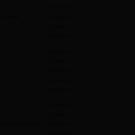
2018/07/09
通知》的通知
2018/07/06
会
2018/06/14
2018/06/04
2018/05/28
2018/05/28
2018/05/23
2018/05/18
2018/05/15
2018/03/29
2018/03/22
库组成人员的通知》的通知
2018/03/19
2017/11/29