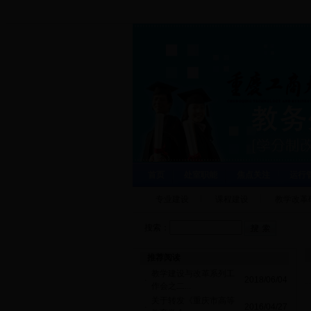
首页
处室职能
焦点关注
运行
专业建设
课程建设
教学改革
搜索：
推荐阅读
教学建设与改革系列工
·
2018/06/04
作会之二...
关于转发《重庆市高等
·
2016/04/27