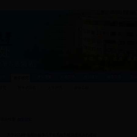
管理
教学质量
实践教学
教材建设
素质教育
实
教学研究
研究
教学成果奖
人才培养
质量工程
当前位置:
教学研究
·
关于2018年暑期在线学习平台系统升级暂停服务的通知