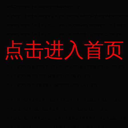
·
重庆工商大学关于2018年新专业申报材料的公示
·
关于转发《重庆市高等教育学会关于举办第四届“高教社杯”高校微课教学比赛的
·
教学建设与改革系列工作会之三：学校召开大商科建设与商科专业认证工作推进
·
教学建设与改革系列工作会之二：学校召开“大类招生、分流培养”工作推进会
点击进入首页
·
学校举行新工科建设工作推进会
·
关于公布2018年校级教改项目结题验收结果的通知
·
关于公布2018年度课程改革与在线学习平台课程教学资源建设项目的立项通知
·
关于开展2017年立项课程改革建设项目中期检查的通知
·
关于公布2018年校级教育教学改革研究项目立项名单的通知
·
关于开展2018年课程改革与在线学习平台课程教学资源建设专项工作的通知
·
关于启动2018年市级、校级教育教学改革研究项目立项工作的通知
·
关于转发《重庆市教育委员会办公室关于推荐高等教育教学管理咨询或指导专家
·
关于开展2017年在线学习平台课程教学资源建设项目验收的通知