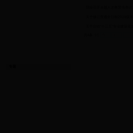
·
我校召开卓越人才教育培养计
·
关于修订普通全日制2018级
·
关于启动“十三五”专业建设规
共4条 1/1
首页
上页
下页
专题