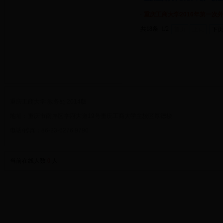
·
重庆工商大学2016年第一次
共18条 1/2
首页
上页
下
重庆工商大学 教务处 2014版
地址：重庆市南岸区学府大道19号重庆工商大学主校区厚德楼
电话/传真：86-23-6276 9790
当前在线人数
0
人