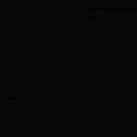
·
校长杨继瑞教授出席“第五届
共15条 1/1
首页
上页
下
重庆工商大学 教务处 2014版
地址：重庆市南岸区学府大道19号重庆工商大学主校区厚德楼
电话/传真：86-23-6276 9790
当前在线人数
0
人