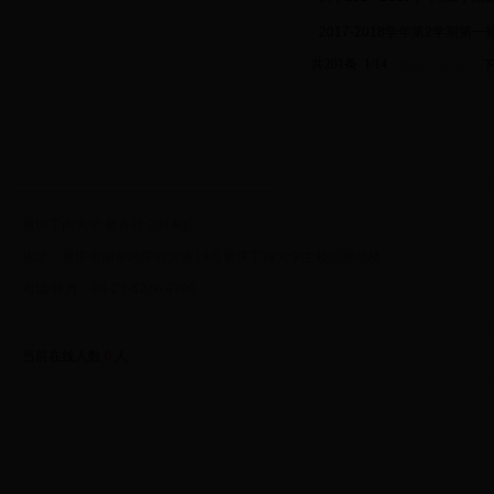
·
2017-2018学年第2学期第
共201条 1/14
首页
上页
重庆工商大学 教务处 2014版
地址：重庆市南岸区学府大道19号重庆工商大学主校区厚德楼
电话/传真：86-23-6276 9790
当前在线人数
0
人