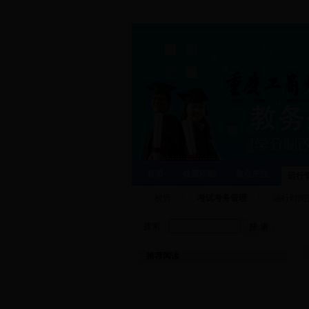
首页
处室职能
焦点关注
运行
校历
考试考务管理
运行时间
搜索：
推荐阅读