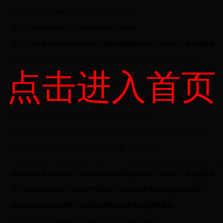
·
关于2017-2018学年第二学期期末考试的通知
·
关于2018年6月外语四六级等级考试报名的通知
·
重庆工商大学关于2018年3月24日全国计算机等级考试（NCRE）报名的通知
·
关于2017年12月全国大学英语四、六级考试（CET）有关安排的通知
点击进入首页
·
关于2017-2018学年第一学期期末考试的通知
·
关于2017-2018-1学期第九周半期考试或测验、课程结束考试安排的通知
·
关于2017年6月英语应用能力B级考试报名缴费的通知
·
关于2017年第一次重庆市高校英语应用能力考试（PRETCO）”报名的通知
·
关于2016～2017学年第二学期开学补（缓）考的通知
·
重庆工商大学关于2017年3月25日全国计算机等级考试（NCRE）报名的通知
·
关于2016年11月19、20日大学英语四、六级口语准考证发布打印的通知
·
重庆工商大学2016年第二次英语应用能力B级考试缴费的通知
·
关于2015～2016学年第二学期开学补（缓）考的通知