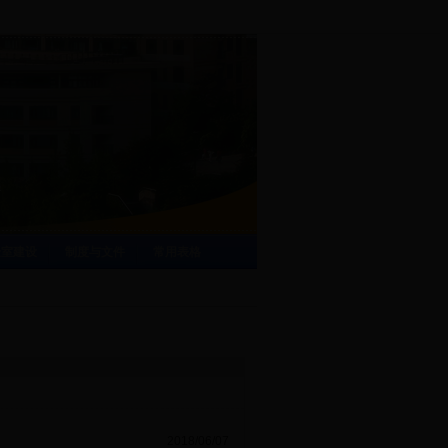
验室建设
制度与文件
常用表格
2018/06/07