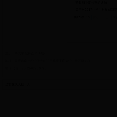
·
验收和中期检查的通知
·
关于对2017年学生科技创新
共128条 1/9
首页
上页
下
重庆工商大学 教务处 2014版
地址：重庆市南岸区学府大道19号重庆工商大学主校区厚德楼
电话/传真：86-23-6276 9790
当前在线人数
0
人